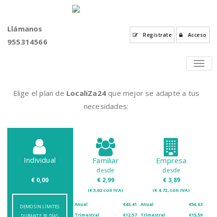
Llámanos
Regístrate
Acceso
955314566
TOG
NAVI
Elige el plan de
LocaliZa24
que mejor se adapte a tus
necesidades:
Individual
Familiar
Empresa
desde
desde
€ 0,00
€ 2,99
€ 3,89
(€ 3,62 con IVA)
(€ 4.72, con IVA)
Anual
€43,41
Anual
€56,63
DEMO SIN LÍMITES
Trimestral
€12,57
Trimestral
€15,59
DURANTE 30 DÍAS