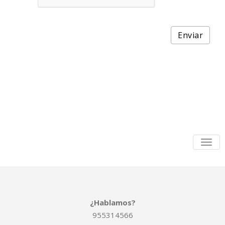
TOG
NAVI
¿Hablamos?
955314566